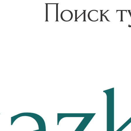
Поиск т
azk