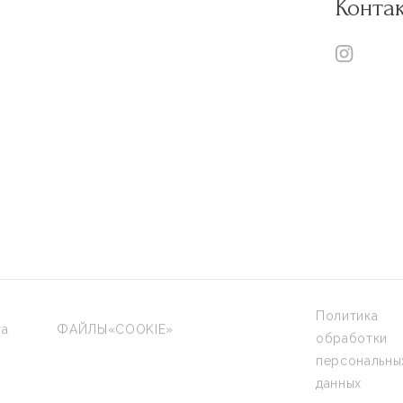
Конта
Политика
та
ФАЙЛЫ«COOKIE»
обработки
персональны
данных